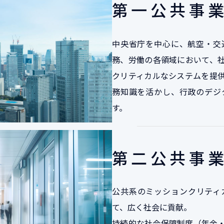
第一公共事
中央省庁を中心に、航空・交
務、労働の各領域において、
クリティカルなシステムを提
務知識を活かし、行政のデジ
す。
第二公共事
公共系のミッションクリティ
て、広く社会に貢献。
持続的な社会保障制度（年金