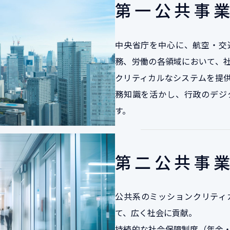
第一公共事
中央省庁を中心に、航空・交
務、労働の各領域において、
クリティカルなシステムを提
務知識を活かし、行政のデジ
す。
第二公共事
公共系のミッションクリティ
て、広く社会に貢献。
持続的な社会保障制度（年金