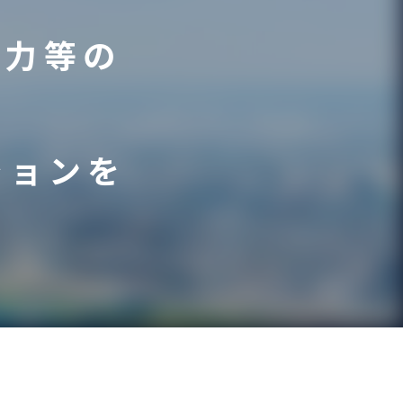
電力等の
、
ションを